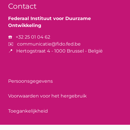
Contact
Federaal Instituut voor Duurzame
Ontwikkeling
☎️
+32 25 01 04 62
✉️
communicatie@fido.fed.be
📍 Hertogstraat 4 - 1000 Brussel - België
Voet
Persoonsgegevens
Voorwaarden voor het hergebruik
Toegankelijkheid