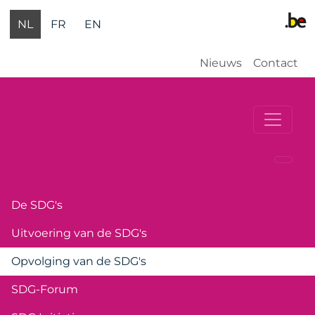
Overslaan en naar de inhoud gaan
NL
FR
EN
Gebruikersm
Nieuws
Contact
SDGs
De SDG's
Uitvoering van de SDG's
Opvolging van de SDG's
SDG-Forum