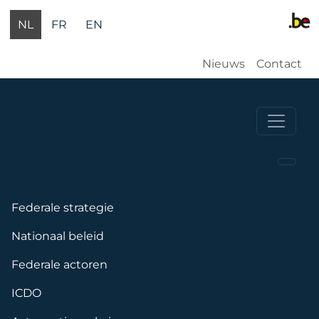
Overslaan en naar de inhoud gaan
NL
FR
EN
Gebruikersm
Nieuws
Contact
Navigation principale
Federale strategie
Nationaal beleid
Federale actoren
ICDO