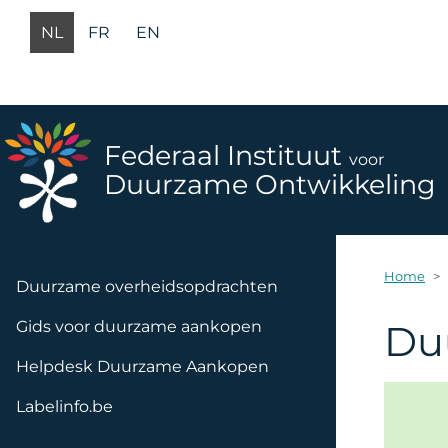
Overslaan en naar de inhoud gaan
NL
FR
EN
Federaal Instituut
voor
Duurzame Ontwikkeling
Navigation principale
Home
Duurzame overheidsopdrachten
Gids voor duurzame aankopen
Du
Helpdesk Duurzame Aankopen
Labelinfo.be