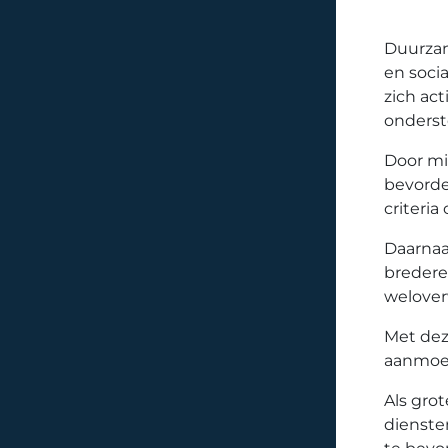
Duurzam
en soci
zich ac
onders
Door mi
bevorde
criteria
Daarnaa
bredere
welover
Met dez
aanmoed
Als gro
dienste