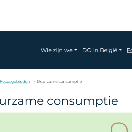
Navigation principa
Wie zijn we
DO in België
F
Focusgebieden
Duurzame consumptie
urzame consumptie