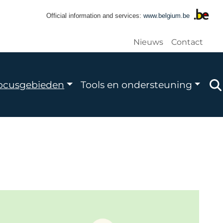
Official information and services:
www.belgium.be
Gebruikers
Nieuws
Contact
le
ocusgebieden
Tools en ondersteuning