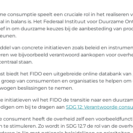
e consumptie speelt een cruciale rol in het realiseren
aal in balans is. Het Federaal Instituut voor Duurzame O
tief in om duurzame keuzes bij de aanbesteding van pro
teunen.
ddel van concrete initiatieven zoals beleid en instrume
ren we bijvoorbeeld verantwoord aankopen voor overheids
 centraal staan.
st biedt het FIDO een uitgebreide online databank van
 groep van consumenten en organisaties te helpen om
wogen beslissingen te nemen.
e initiatieven wil het FIDO de transitie naar een duur
igen om bij te dragen aan
SDG 12: Verantwoorde cons
te consument heeft de overheid zelf een voorbeeldfunc
n te stimuleren. Zo wordt in SDG 12.7 de rol van de ove