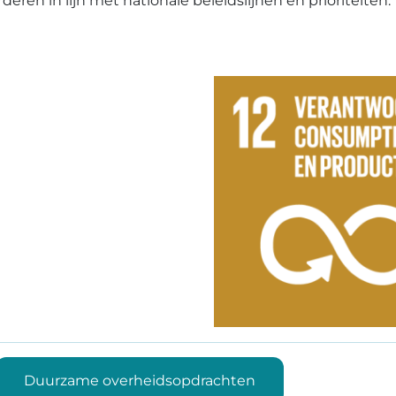
deren in lijn met nationale beleidslijnen en prioriteiten.
Duurzame overheidsopdrachten