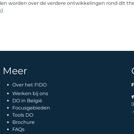
uden worden over de verdere ontwikkelingen rond dit t
e
)
Meer
Over het FIDO
F
Werken bij ons
DO in België
Focusgebieden

Tools DO
Brochure
FAQs