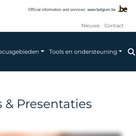
Official information and services:
www.belgium.be
Gebruikers
Nieuws
Contact
le
ocusgebieden
Tools en ondersteuning
s & Presentaties