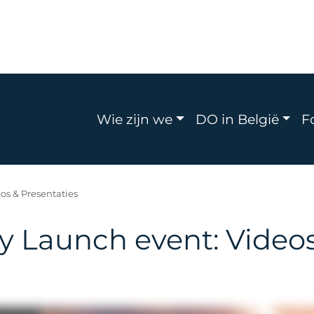
Navigation principa
Wie zijn we
DO in België
F
eos & Presentaties
cy Launch event: Video