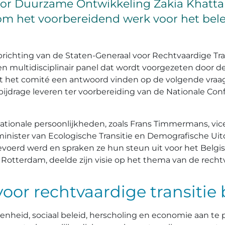
voor Duurzame Ontwikkeling Zakia Khatt
m het voorbereidend werk voor het bele
richting van de Staten-Generaal voor Rechtvaardige Tr
een multidisciplinair panel dat wordt voorgezeten door 
 het comité een antwoord vinden op de volgende vraag: 
ijdrage leveren ter voorbereiding van de Nationale Confe
nationale persoonlijkheden, zoals Frans Timmermans, vi
inister van Ecologische Transitie en Demografische Uitd
gevoerd werd en spraken ze hun steun uit voor het Belgi
t Rotterdam, deelde zijn visie op het thema van de rechtv
or rechtvaardige transitie 
heid, sociaal beleid, herscholing en economie aan te p