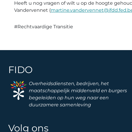
Heeft u nog vragen of wilt u op de hoogte geho
Vandervennet (
martine.vandervennet@ifdd.fed.b
#Rechtvaardige Transitie
FIDO
Image
Overheidsdiensten, bedrijven, het
maatschappelijk middenveld en burgers
begeleiden op hun weg naar een
duurzamere samenleving
Volg ons