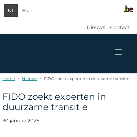
Overslaan en naar de inhoud gaan
NL
FR
Gebruikersm
Nieuws
Contact
Home
Nieuws
FIDO zoekt experten in duurzame transitie
FIDO zoekt experten in
duurzame transitie
30 januari 2026