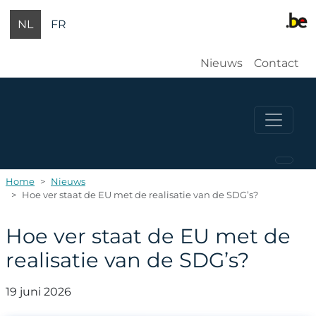
Overslaan en naar de inhoud gaan
NL
FR
Gebruikersm
Nieuws
Contact
Home
Nieuws
Hoe ver staat de EU met de realisatie van de SDG’s?
Hoe ver staat de EU met de
realisatie van de SDG’s?
19 juni 2026