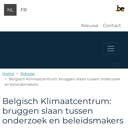
Overslaan en naar de inhoud gaan
NL
FR
Gebruikersm
Nieuws
Contact
Home
Nieuws
Belgisch Klimaatcentrum: bruggen slaan tussen onderzoek
en beleidsmakers
Belgisch Klimaatcentrum:
bruggen slaan tussen
onderzoek en beleidsmakers