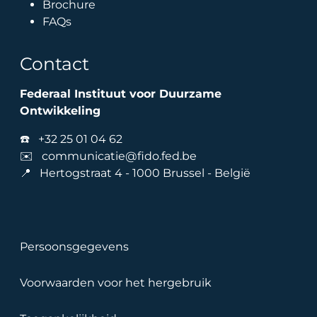
Brochure
FAQs
Contact
Federaal Instituut voor Duurzame
Ontwikkeling
☎️
+32 25 01 04 62
✉️
communicatie@fido.fed.be
📍 Hertogstraat 4 - 1000 Brussel - België
Voet
Persoonsgegevens
Voorwaarden voor het hergebruik