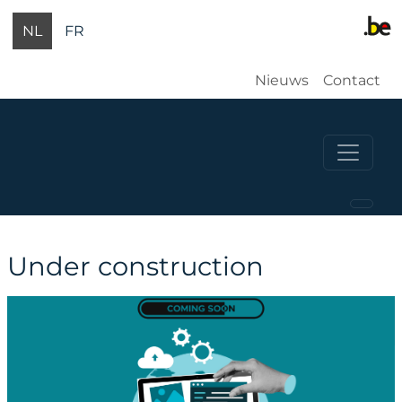
Overslaan en naar de inhoud gaan
NL
FR
Gebruikersm
Nieuws
Contact
Under construction