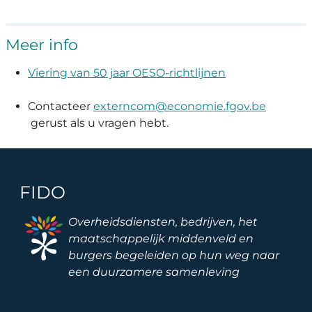
Meer info
Viering van 50 jaar OESO-richtlijnen
Contacteer
externcom@economie.fgov.be
gerust als u vragen hebt.
FIDO
Image
Overheidsdiensten, bedrijven, het
maatschappelijk middenveld en
burgers begeleiden op hun weg naar
een duurzamere samenleving