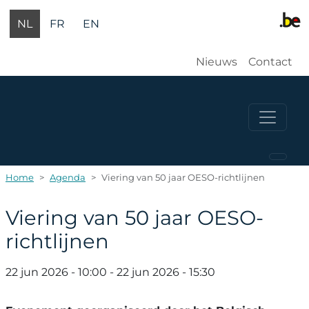
Overslaan en naar de inhoud gaan
NL
FR
EN
Gebruikersm
Nieuws
Contact
Home
Agenda
Viering van 50 jaar OESO-richtlijnen
Viering van 50 jaar OESO-
richtlijnen
22 jun 2026 - 10:00
-
22 jun 2026 - 15:30