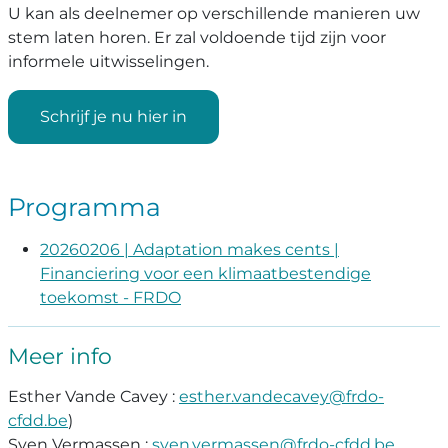
U kan als deelnemer op verschillende manieren uw
stem laten horen. Er zal voldoende tijd zijn voor
informele uitwisselingen.
Schrijf je nu hier in
Programma
20260206 | Adaptation makes cents |
Financiering voor een klimaatbestendige
toekomst - FRDO
Meer info
Esther Vande Cavey :
esther.vandecavey@frdo-
cfdd.be
)
Sven Vermassen :
sven.vermassen@frdo-cfdd.be