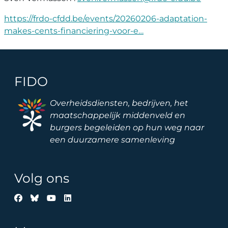
https://frdo-cfdd.be/events/20260206-adaptation-
makes-cents-financiering-voor-e…
FIDO
Image
Overheidsdiensten, bedrijven, het
maatschappelijk middenveld en
burgers begeleiden op hun weg naar
een duurzamere samenleving
Volg ons