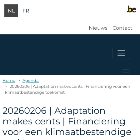
Overslaan en naar de inhoud gaan
NL
FR
Gebruikersm
Nieuws
Contact
Home
Agenda
20260206 | Adaptation makes cents | Financiering voor een
klimaatbestendige toekomst
20260206 | Adaptation
makes cents | Financiering
voor een klimaatbestendige